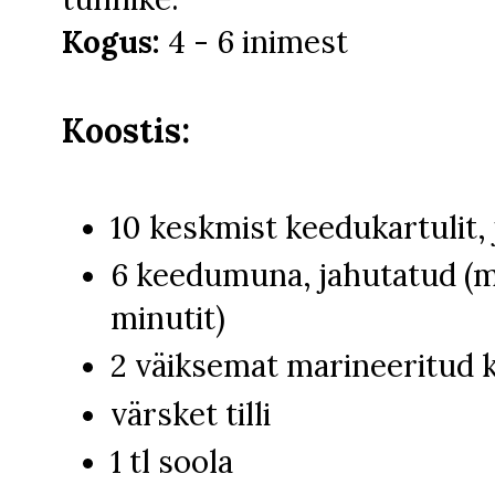
Kogus:
4 - 6 inimest
Koostis:
10 keskmist keedukartulit,
6 keedumuna, jahutatud (mi
minutit)
2 väiksemat marineeritud 
värsket tilli
1 tl soola