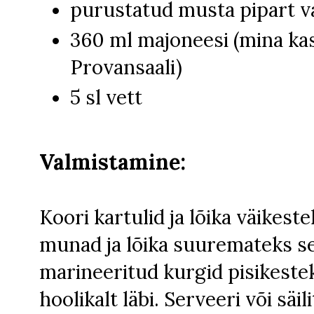
purustatud musta pipart va
360 ml majoneesi (mina k
Provansaali)
5 sl vett
Valmistamine:
Koori kartulid ja lõika väikest
munad ja lõika suuremateks se
marineeritud kurgid pisikeste
hoolikalt läbi. Serveeri või säil