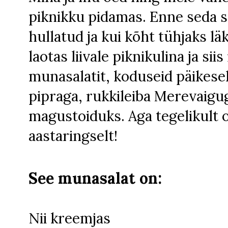
piknikku pidamas. Enne seda s
hullatud ja kui kõht tühjaks lä
laotas liivale piknikulina ja s
munasalatit, koduseid päikese
pipraga, rukkileiba Merevaigu
magustoiduks. Aga tegelikult o
aastaringselt!
See munasalat on:
Nii kreemjas