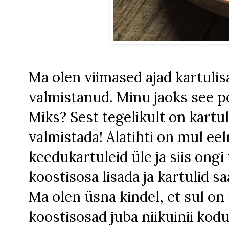
Ma olen viimased ajad kartulisal
valmistanud. Minu jaoks see po
Miks? Sest tegelikult on kartulis
valmistada! Alatihti on mul ee
keedukartuleid üle ja siis ongi 
koostisosa lisada ja kartulid s
Ma olen üsna kindel, et sul on 
koostisosad juba niikuinii kod