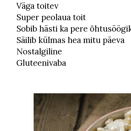
Väga toitev
Super peolaua toit
Sobib hästi ka pere õhtusöögi
Säilib külmas hea mitu päeva
Nostalgiline
Gluteenivaba