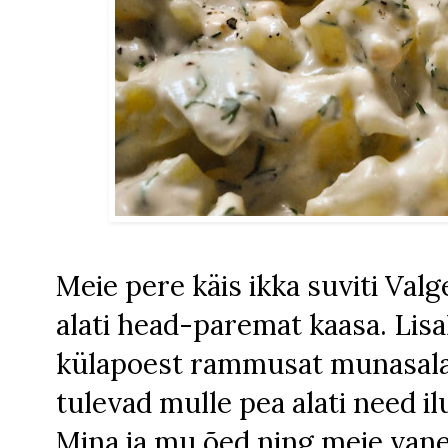
Meie pere käis ikka suviti Valg
alati head-paremat kaasa. Lis
külapoest rammusat munasala
tulevad mulle pea alati need 
Mina ja mu õed ning meie vane